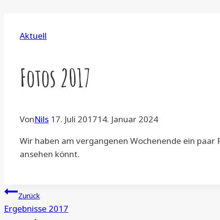
Aktuell
Fotos 2017
Von
Nils
17. Juli 2017
14. Januar 2024
Wir haben am vergangenen Wochenende ein paar Fo
ansehen könnt.
Beitragsnavigation
Zurück
Ergebnisse 2017