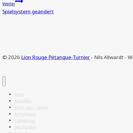
Weiter
Spielsystem geändert
© 2026
Lion Rouge Pétanque-Turnier
- Nils Allwardt -
Start
Aktuelles
Infos zum Turnier
Anmeldung
Teilnehmer
Nachrücker